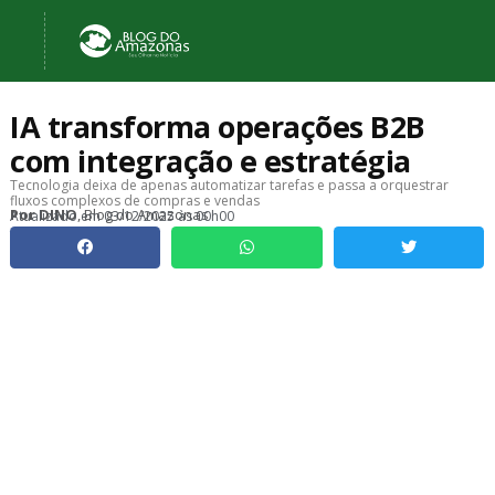
IA transforma operações B2B
com integração e estratégia
Tecnologia deixa de apenas automatizar tarefas e passa a orquestrar
fluxos complexos de compras e vendas
, Blog do Amazonas
Por
DINO
Atualizado em
03/12/2025 às 00h00