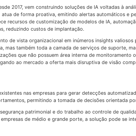
esde 2017, vem construindo soluções de IA voltadas à anál
atua de forma proativa, emitindo alertas automáticos e pe
rece recursos de customização de modelos de IA, automaçã
s, reduzindo custos de implantação.
to de vista organizacional em inúmeros insights valiosos 
ta, mas também toda a camada de serviços de suporte, ma
nizações que não possuem área interna de monitoramento
gando ao mercado a oferta mais disruptiva de visão computa
existentes nas empresas para gerar detecções automatizada
portamentos, permitindo a tomada de decisões orientada po
egurança patrimonial e do trabalho ao controle de qualida
empresas de médio e grande porte, a solução pode se integ