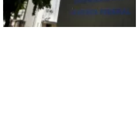
Receita Federal: novo cronograma da reforma
tributária amplia prazo para o Simples Nacional
agosto 8, 2026
Obrigatoriedade de cumprimento das exigências relacionadas aos documentos
fiscais da reforma tributária para optantes do Simples passa a valer apenas em
1º de janeiro de 2027; RF e CGIBS anunciam flexibilização temporária de