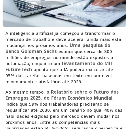
A inteligência artificial já começou a transformar o
mercado de trabalho e deve acelerar ainda mais esta
Uma pesquisa do
mudança nos próximos anos.
banco Goldman Sachs
estima que cerca de 300
milhões de empregos no mundo estão expostos à
levantamento do MIT
automação, enquanto um
FutureTech
aponta que a IA poderá executar até
95% das tarefas baseadas em texto em um nível
minimamente satisfatório até 2029.
o Relatório sobre o Futuro dos
Ao mesmo tempo,
Empregos 2025, do Fórum Econômico Mundial
,
indica que 59% dos trabalhadores precisarão se
requalificar até 2030, em um cenário no qual 40% das
habilidades exigidas pelo mercado devem mudar nos
próximos anos. Entre as competências mais
valorizadas estão IA,
big data
, segurança cibernética e