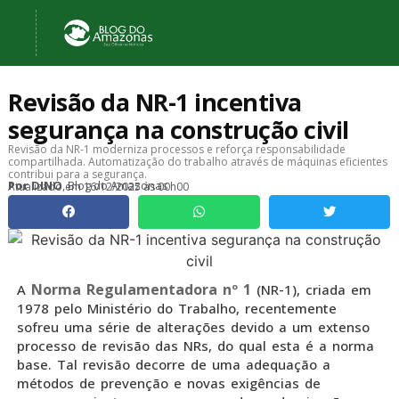
Revisão da NR-1 incentiva
segurança na construção civil
Revisão da NR-1 moderniza processos e reforça responsabilidade
compartilhada. Automatização do trabalho através de máquinas eficientes
contribui para a segurança.
, Blog do Amazonas
Por
DINO
Atualizado em
16/12/2025 às 00h00
Norma Regulamentadora nº 1
A
(NR-1), criada em
1978 pelo Ministério do Trabalho, recentemente
sofreu uma série de alterações devido a um extenso
processo de revisão das NRs, do qual esta é a norma
base. Tal revisão decorre de uma adequação a
métodos de prevenção e novas exigências de