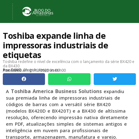
Toshiba expande linha de
impressoras industriais de
etiquetas
Toshiba redefine o nível de excelência com o lançamento da série BX420 e
da BX430
, Blog do Amazonas
Por
DINO
Atualizado em
01/12/2025 às 00h00
Toshiba America Business Solutions
A
expandiu
sua premiada linha de impressoras industriais de
códigos de barras com a versátil série BX420
(modelos BX420D e BX420T) e a BX430 de altíssima
resolução, oferecendo impressão nativa diretamente
em PDF, atualizações simples de sistemas antigos e
inteligência em nuvem para profissionais de
transporte, armazenagem, manufatura e varejo.