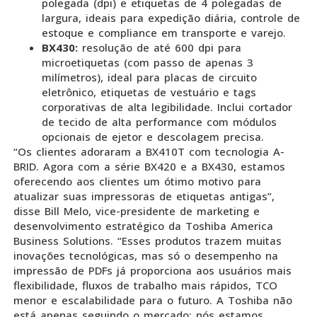
polegada (dpi) e etiquetas de 4 polegadas de
largura, ideais para expedição diária, controle de
estoque e compliance em transporte e varejo.
BX430:
resolução de até 600 dpi para
microetiquetas (com passo de apenas 3
milímetros), ideal para placas de circuito
eletrônico, etiquetas de vestuário e tags
corporativas de alta legibilidade. Inclui cortador
de tecido de alta performance com módulos
opcionais de ejetor e descolagem precisa.
“Os clientes adoraram a BX410T com tecnologia A-
BRID. Agora com a série BX420 e a BX430, estamos
oferecendo aos clientes um ótimo motivo para
atualizar suas impressoras de etiquetas antigas”,
disse Bill Melo, vice-presidente de marketing e
desenvolvimento estratégico da Toshiba America
Business Solutions. “Esses produtos trazem muitas
inovações tecnológicas, mas só o desempenho na
impressão de PDFs já proporciona aos usuários mais
flexibilidade, fluxos de trabalho mais rápidos, TCO
menor e escalabilidade para o futuro. A Toshiba não
está apenas seguindo o mercado: nós estamos