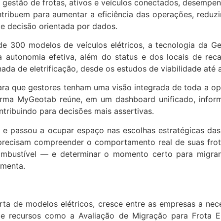
m gestão de frotas, ativos e veículos conectados, desemp
tribuem para aumentar a eficiência das operações, reduzir
e decisão orientada por dados.
 300 modelos de veículos elétricos, a tecnologia da Ge
a autonomia efetiva, além do status e dos locais de reca
 de eletrificação, desde os estudos de viabilidade até a 
ara que gestores tenham uma visão integrada de toda a op
forma MyGeotab reúne, em um dashboard unificado, info
ntribuindo para decisões mais assertivas.
l e passou a ocupar espaço nas escolhas estratégicas das
precisam compreender o comportamento real de suas frotas
stível — e determinar o momento certo para migrar par
ementa.
a de modelos elétricos, cresce entre as empresas a nece
e recursos como a Avaliação de Migração para Frota El