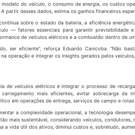
 e modelo do veículo, o consumo de energia, os custos ope
ão. A partir desses dados, estima os ganhos financeiros esp
 contínua sobre o estado da bateria, a eficiência energét
 — fatores essenciais para garantir previsibilidade e 
formance de veículos elétricos e a combustão dentro de u
tudo, ser eficiente”, reforça Eduardo Canicoba. “Não ba
 operação e integrar os insights gerados pelos veículos, 
a de veículos elétricos é integrar o processo de recarg
de carregamento mais eficientes, evitar sobrecarga da 
ico em operações de entrega, serviços de campo e rotas u
umentar a complexidade operacional, a tecnologia desemp
ão mais sustentável, considerando veículos, condutores, r
 vida útil dos ativos, diminui custos e, sobretudo, aument