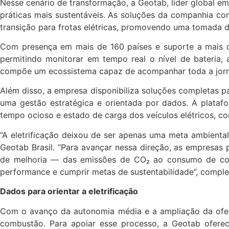
Nesse cenário de transformação, a Geotab, líder global e
práticas mais sustentáveis. As soluções da companhia con
transição para frotas elétricas, promovendo uma tomada d
Com presença em mais de 160 países e suporte a mais de
permitindo monitorar em tempo real o nível de bateria, 
compõe um ecossistema capaz de acompanhar toda a jornada
Além disso, a empresa disponibiliza soluções completas p
uma gestão estratégica e orientada por dados. A plata
tempo ocioso e estado de carga dos veículos elétricos, co
“A eletrificação deixou de ser apenas uma meta ambienta
Geotab Brasil. “Para avançar nessa direção, as empresas 
de melhoria — das emissões de CO₂ ao consumo de combu
performance e cumprir metas de sustentabilidade”, compl
Dados para orientar a eletrificação
Com o avanço da autonomia média e a ampliação da ofert
combustão. Para apoiar esse processo, a Geotab oferec