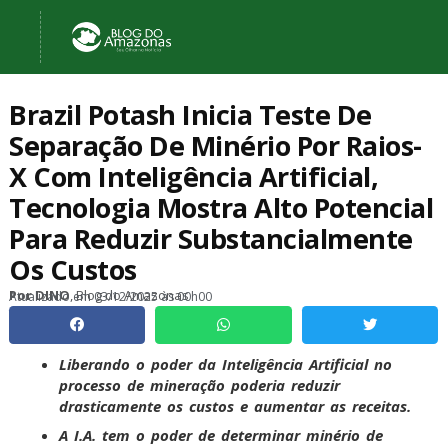
Brazil Potash Inicia Teste De
Separação De Minério Por Raios-
X Com Inteligência Artificial,
Tecnologia Mostra Alto Potencial
Para Reduzir Substancialmente
Os Custos
, Blog do Amazonas
Por
DINO
Atualizado em
03/12/2025 às 00h00
Liberando o poder da Inteligência Artificial no
processo de mineração poderia reduzir
drasticamente os custos e aumentar as receitas.
A I.A. tem o poder de determinar minério de