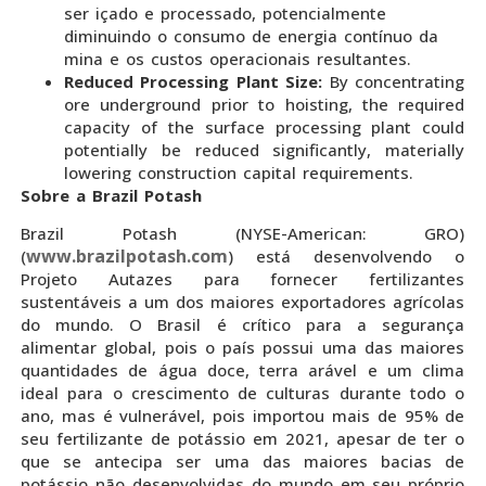
ser içado e processado, potencialmente
diminuindo o consumo de energia contínuo da
mina e os custos operacionais resultantes.
Reduced Processing Plant Size:
By concentrating
ore underground prior to hoisting, the required
capacity of the surface processing plant could
potentially be reduced significantly, materially
lowering construction capital requirements.
Sobre a Brazil Potash
Brazil Potash (NYSE-American: GRO)
www.brazilpotash.com
(
) está desenvolvendo o
Projeto Autazes para fornecer fertilizantes
sustentáveis a um dos maiores exportadores agrícolas
do mundo. O Brasil é crítico para a segurança
alimentar global, pois o país possui uma das maiores
quantidades de água doce, terra arável e um clima
ideal para o crescimento de culturas durante todo o
ano, mas é vulnerável, pois importou mais de 95% de
seu fertilizante de potássio em 2021, apesar de ter o
que se antecipa ser uma das maiores bacias de
potássio não desenvolvidas do mundo em seu próprio