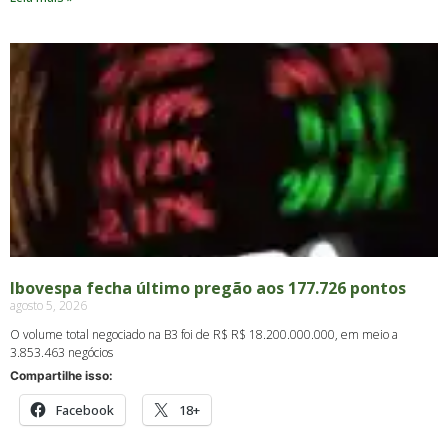
Ibovespa fecha último pregão aos 177.726 pontos
agosto 5, 2026
O volume total negociado na B3 foi de R$ R$ 18.200.000.000, em meio a
3.853.463 negócios
Compartilhe isso:
Facebook
18+