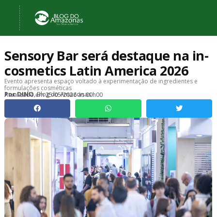
Sensory Bar será destaque na in-
cosmetics Latin America 2026
Evento apresenta espaço voltado à experimentação de ingredientes e
formulações cosméticas
, Blog do Amazonas
Por
DINO
Atualizado em
25/05/2026 às 00h00