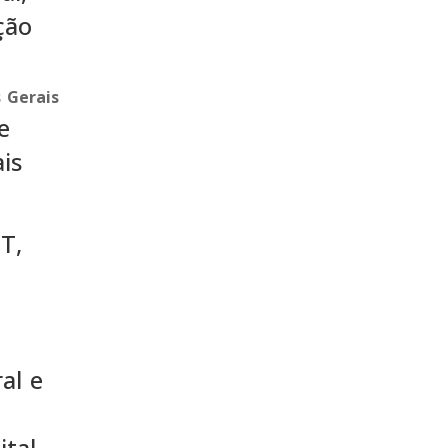
ção
 Gerais
e
is
T,
al e
tal