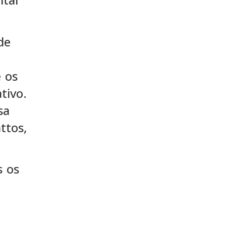
de
e os
tivo.
sa
ttos,
s os