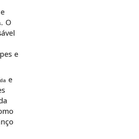
ue
. O
s
sável
pes e
e
ada
es
da
como
anço