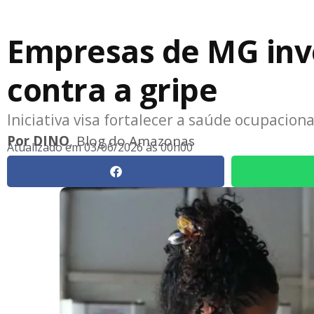
Empresas de MG inv
contra a gripe
Iniciativa visa fortalecer a saúde ocupacion
Por
DINO
, Blog do Amazonas
Atualizado em
03/06/2026 às 00h00