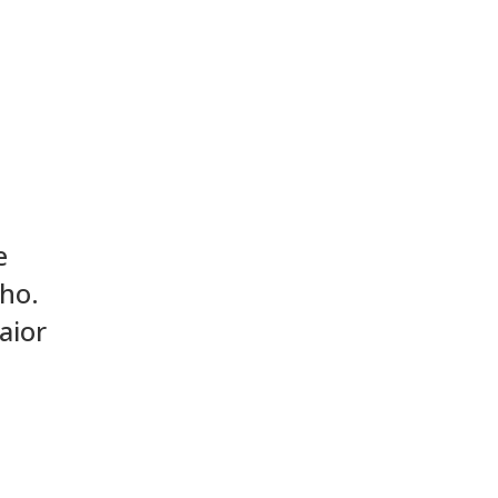
e
lho.
aior