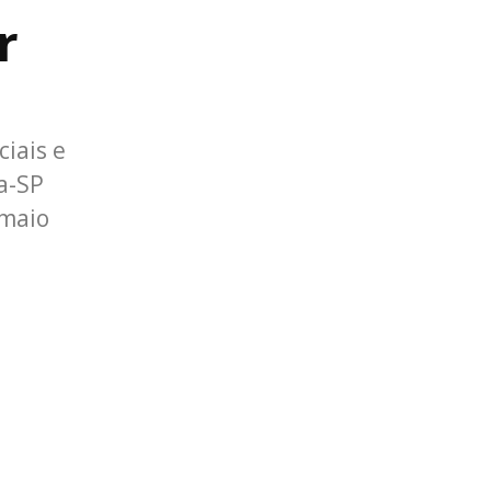
r
ciais e
a-SP
 maio