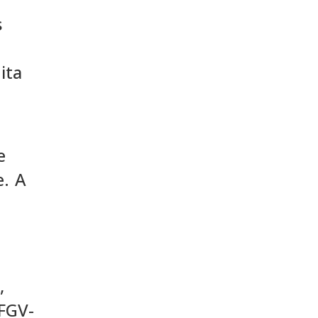
s
ita
e
e. A
,
 FGV-