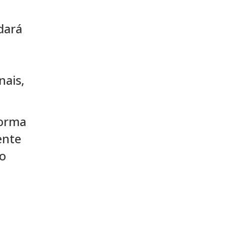
dará
nais,
norma
ente
to