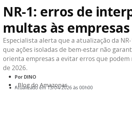
NR-1: erros de inte
multas às empresas
Especialista alerta que a atualização da NR-
que ações isoladas de bem-estar não garant
orienta empresas a evitar erros que podem r
de 2026.
Por
DINO
, Blog do Amazonas
Atualizado em
13/04/2026 às 00h00