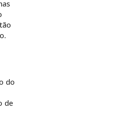
mas
o
tão
o.
o do
o de