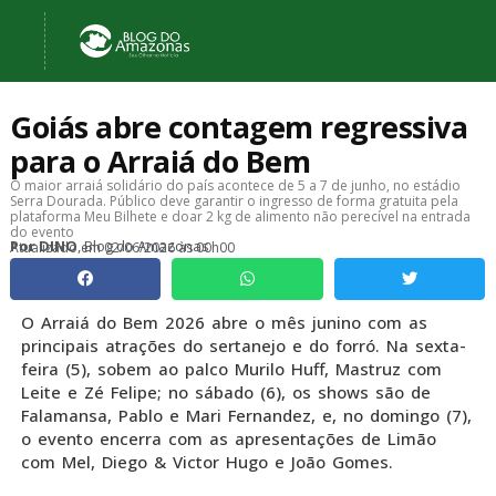
Goiás abre contagem regressiva
para o Arraiá do Bem
O maior arraiá solidário do país acontece de 5 a 7 de junho, no estádio
Serra Dourada. Público deve garantir o ingresso de forma gratuita pela
plataforma Meu Bilhete e doar 2 kg de alimento não perecível na entrada
do evento
, Blog do Amazonas
Por
DINO
Atualizado em
02/06/2026 às 00h00
O Arraiá do Bem 2026 abre o mês junino com as
principais atrações do sertanejo e do forró. Na sexta-
feira (5), sobem ao palco Murilo Huff, Mastruz com
Leite e Zé Felipe; no sábado (6), os shows são de
Falamansa, Pablo e Mari Fernandez, e, no domingo (7),
o evento encerra com as apresentações de Limão
com Mel, Diego & Victor Hugo e João Gomes.