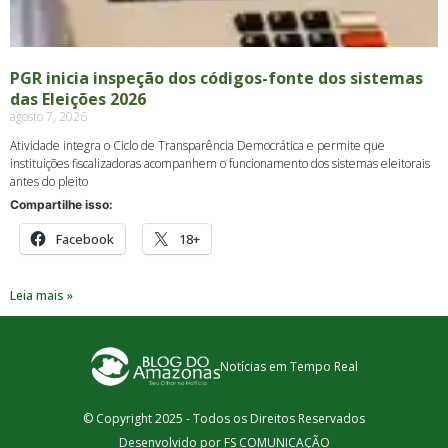
PGR inicia inspeção dos códigos-fonte dos sistemas
das Eleições 2026
agosto 7, 2026
Atividade integra o Ciclo de Transparência Democrática e permite que
instituições fiscalizadoras acompanhem o funcionamento dos sistemas eleitorais
antes do pleito
Compartilhe isso:
Facebook
18+
Leia mais »
Notícias em Tempo Real
© Copyright 2025 - Todos os Direitos Reservados
Desenvolvido por FS COMUNICAÇÃO