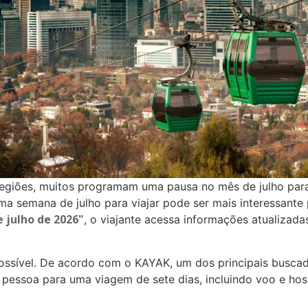
regiões, muitos programam uma pausa no mês de julho para
ma semana de julho para viajar pode ser mais interessante
 julho de 2026"
, o viajante acessa informações atualizad
ossível. De acordo com o KAYAK, um dos principais buscado
essoa para uma viagem de sete dias, incluindo voo e hos