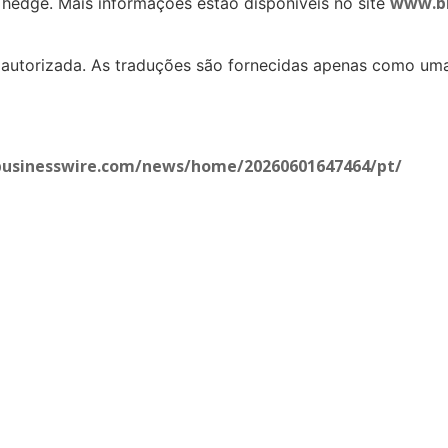
www.bl
 hedge. Mais informações estão disponíveis no site
l autorizada. As traduções são fornecidas apenas como uma 
businesswire.com/news/home/20260601647464/pt/