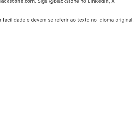
ackstone.com
LinkedIn
X
. Siga @blackstone no
,
facilidade e devem se referir ao texto no idioma original,