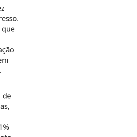
ez
resso.
 que
ação
 em
.
C de
as,
51%