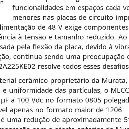
in
funcionalidades em espaços cada v
menores nas placas de circuito imp
alimentação de 48 V exige componentes
rância à tensão e tamanho reduzido. Ao
da pela flexão da placa, devido à vibr
dução, continua sendo uma preocupação
2A225KE02 resolve todos esses desafios
erial cerâmico proprietário da Murata,
 e uniformidade das partículas, o MLC
 μF a 100 Vdc no formato 0805 polegad
ível apenas no formato maior de 1206
do é uma redução de aproximadamente 