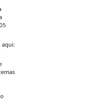
a
a
805
 aqui:
e
stemas
ão