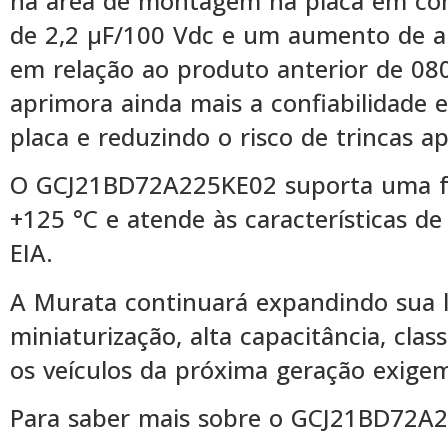
na área de montagem na placa em com
de 2,2 μF/100 Vdc e um aumento de a
em relação ao produto anterior de 08
aprimora ainda mais a confiabilidade
placa e reduzindo o risco de trincas 
O GCJ21BD72A225KE02 suporta uma fai
+125 °C e atende às características 
EIA.
A Murata continuará expandindo sua 
miniaturização, alta capacitância, clas
os veículos da próxima geração exige
Para saber mais sobre o GCJ21BD72A