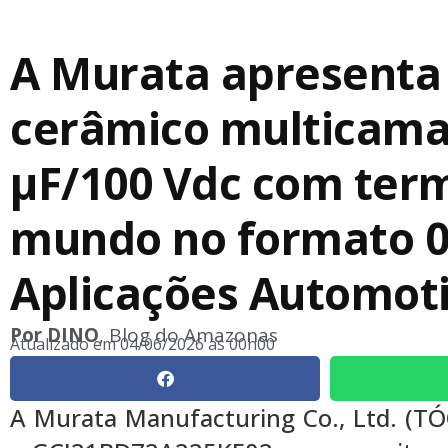
A Murata apresenta 
cerâmico multicama
μF/100 Vdc com ter
mundo no formato 0
Aplicações Automot
Por
DINO
, Blog do Amazonas
Atualizado em
04/06/2026 às 00h00
A Murata Manufacturing Co., Ltd. (TÓ