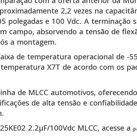
paração com a oferta anterior da Mur
proximadamente 2,2 vezes na capacitâ
05 polegadas e 100 Vdc. A terminação 
 em campo, absorvendo a tensão de flex
após a montagem.
xa de temperatura operacional de -55
de temperatura X7T de acordo com os pa
linha de MLCC automotivos, oferecend
sificações de alta tensão e confiabilidad
m.
225KE02 2.2μF/100Vdc MLCC, acesse a
p