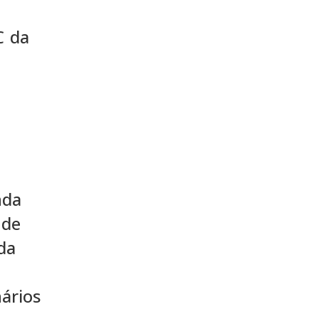
C da
nda
 de
da
ários