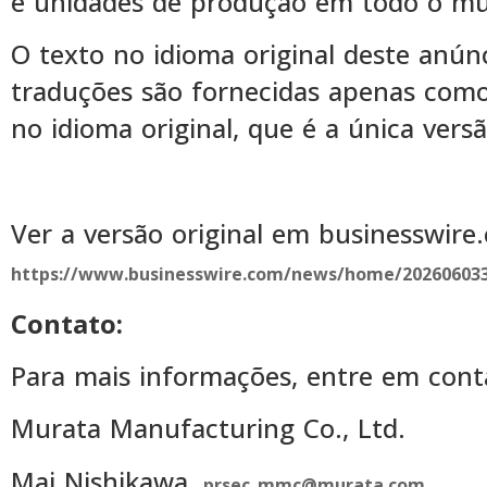
e unidades de produção em todo o m
O texto no idioma original deste anúnci
traduções são fornecidas apenas como 
no idioma original, que é a única vers
Ver a versão original em businesswire
https://www.businesswire.com/news/home/202606033
Contato:
Para mais informações, entre em cont
Murata Manufacturing Co., Ltd.
Mai Nishikawa,
prsec_mmc@murata.com