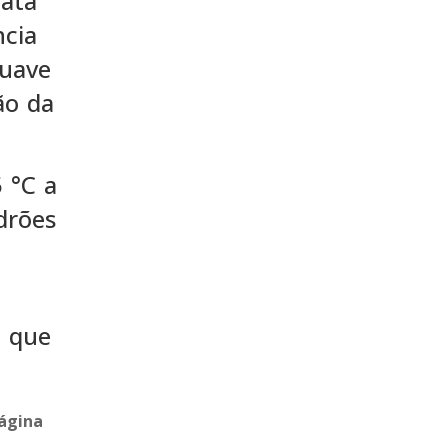
ata
ncia
suave
ão da
 °C a
drões
o
e que
ágina