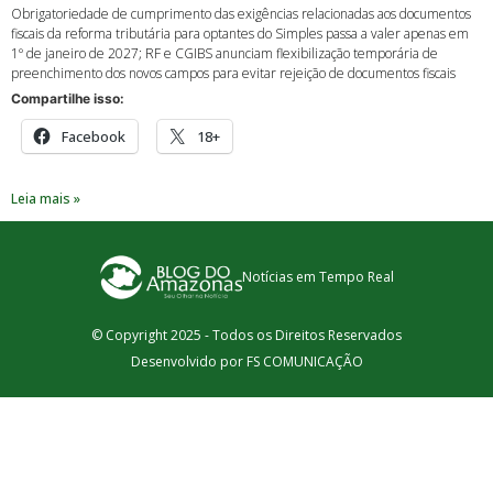
Obrigatoriedade de cumprimento das exigências relacionadas aos documentos
fiscais da reforma tributária para optantes do Simples passa a valer apenas em
1º de janeiro de 2027; RF e CGIBS anunciam flexibilização temporária de
preenchimento dos novos campos para evitar rejeição de documentos fiscais
Compartilhe isso:
Facebook
18+
Leia mais »
Notícias em Tempo Real
© Copyright 2025 - Todos os Direitos Reservados
Desenvolvido por FS COMUNICAÇÃO