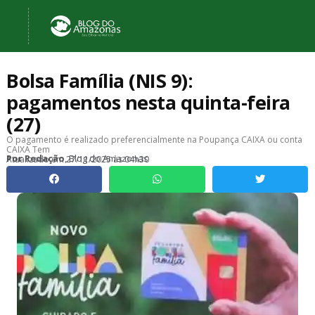
Bolsa Família (NIS 9):
pagamentos nesta quinta-feira
(27)
O pagamento é realizado preferencialmente na Poupança CAIXA ou conta
CAIXA Tem
, Blog do Amazonas
Por
Redação
Atualizado em
27/11/2025 às 04h30