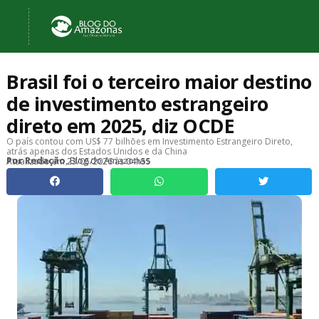
Brasil foi o terceiro maior destino
de investimento estrangeiro
direto em 2025, diz OCDE
O país contou com US$ 77 bilhões em Investimento Estrangeiro Direto,
atrás apenas dos Estados Unidos e da China
, Blog do Amazonas
Por
Redação
Atualizado em
23/05/2026 às 04h55