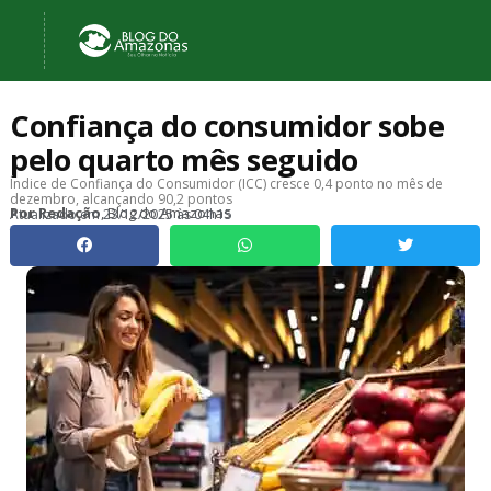
Confiança do consumidor sobe
pelo quarto mês seguido
Índice de Confiança do Consumidor (ICC) cresce 0,4 ponto no mês de
dezembro, alcançando 90,2 pontos
, Blog do Amazonas
Por
Redação
Atualizado em
23/12/2025 às 04h15