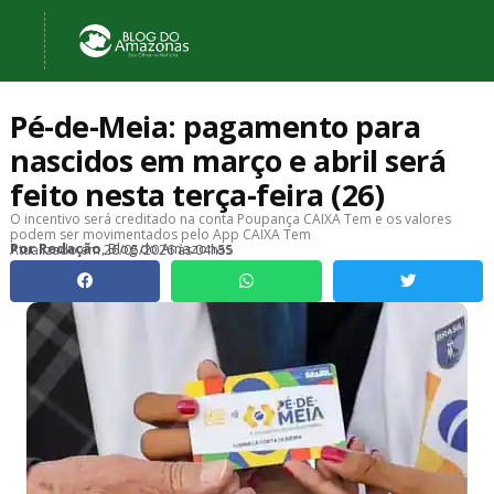
Pé-de-Meia: pagamento para
nascidos em março e abril será
feito nesta terça-feira (26)
O incentivo será creditado na conta Poupança CAIXA Tem e os valores
podem ser movimentados pelo App CAIXA Tem
, Blog do Amazonas
Por
Redação
Atualizado em
26/05/2026 às 04h55