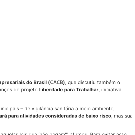
CACB
resariais do Brasil (
)
, que discutiu também o
vanços do projeto
Liberdade para Trabalhar
, iniciativa
icipais – de vigilância sanitária a meio ambiente,
ará para atividades consideradas de baixo risco
, mas sua
quelas leis que ‘não pegam’”, afirmou. Para evitar esse