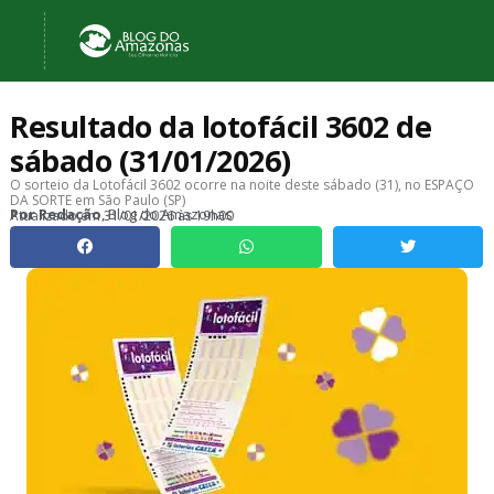
Resultado da lotofácil 3602 de
sábado (31/01/2026)
O sorteio da Lotofácil 3602 ocorre na noite deste sábado (31), no ESPAÇO
DA SORTE em São Paulo (SP)
, Blog do Amazonas
Por
Redação
Atualizado em
31/01/2026 às 19h00