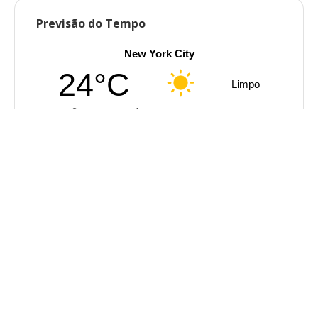
Previsão do Tempo
New York City
24°C
Limpo
3.2 m/s
92%
761
mmHg
06:00
07:00
08:00
09:00
10:00
11:00
‹
›
24°C
24°C
25°C
27°C
29°C
30°C
Notícias em Tempo Real
© Copyright 2025 - Todos os Direitos Reservados
Desenvolvido por FS COMUNICAÇÃO