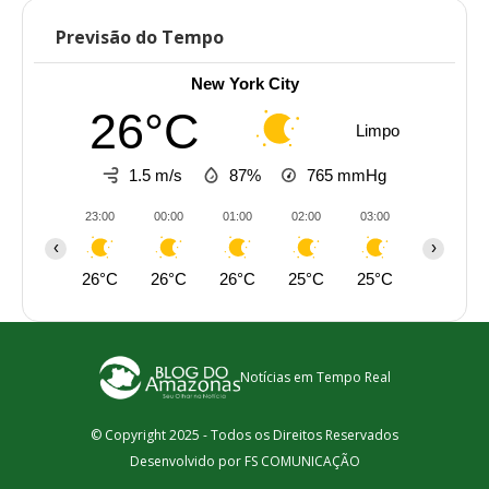
Previsão do Tempo
New York City
26°C
Limpo
1.5 m/s
87%
765
mmHg
23:00
00:00
01:00
02:00
03:00
04:00
‹
›
26°C
26°C
26°C
25°C
25°C
25°C
Notícias em Tempo Real
© Copyright 2025 - Todos os Direitos Reservados
Desenvolvido por FS COMUNICAÇÃO