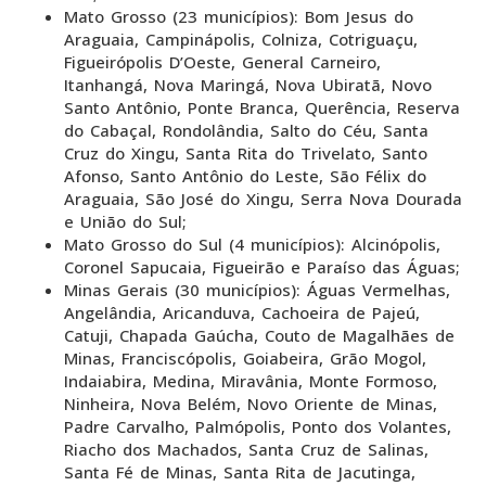
Mato Grosso (23 municípios): Bom Jesus do
Araguaia, Campinápolis, Colniza, Cotriguaçu,
Figueirópolis D’Oeste, General Carneiro,
Itanhangá, Nova Maringá, Nova Ubiratã, Novo
Santo Antônio, Ponte Branca, Querência, Reserva
do Cabaçal, Rondolândia, Salto do Céu, Santa
Cruz do Xingu, Santa Rita do Trivelato, Santo
Afonso, Santo Antônio do Leste, São Félix do
Araguaia, São José do Xingu, Serra Nova Dourada
e União do Sul;
Mato Grosso do Sul (4 municípios): Alcinópolis,
Coronel Sapucaia, Figueirão e Paraíso das Águas;
Minas Gerais (30 municípios): Águas Vermelhas,
Angelândia, Aricanduva, Cachoeira de Pajeú,
Catuji, Chapada Gaúcha, Couto de Magalhães de
Minas, Franciscópolis, Goiabeira, Grão Mogol,
Indaiabira, Medina, Miravânia, Monte Formoso,
Ninheira, Nova Belém, Novo Oriente de Minas,
Padre Carvalho, Palmópolis, Ponto dos Volantes,
Riacho dos Machados, Santa Cruz de Salinas,
Santa Fé de Minas, Santa Rita de Jacutinga,