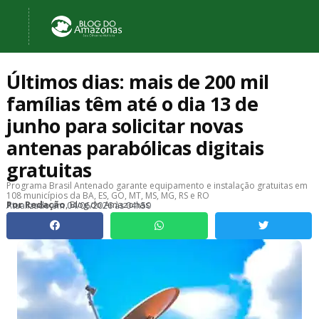
Últimos dias: mais de 200 mil
famílias têm até o dia 13 de
junho para solicitar novas
antenas parabólicas digitais
gratuitas
Programa Brasil Antenado garante equipamento e instalação gratuitas em
108 municípios da BA, ES, GO, MT, MS, MG, RS e RO
, Blog do Amazonas
Por
Redação
Atualizado em
04/06/2026 às 04h50