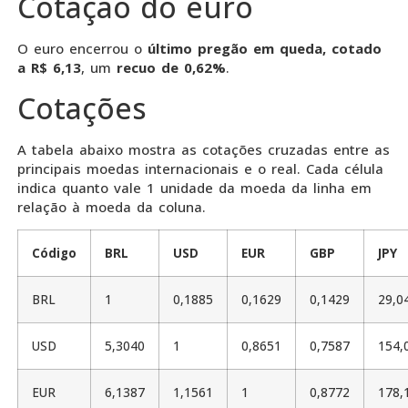
Cotação do euro
O euro encerrou o
último pregão em queda, cotado
a R$ 6,13
, um
recuo de 0,62%
.
Cotações
A tabela abaixo mostra as cotações cruzadas entre as
principais moedas internacionais e o real. Cada célula
indica quanto vale 1 unidade da moeda da linha em
relação à moeda da coluna.
Código
BRL
USD
EUR
GBP
JPY
BRL
1
0,1885
0,1629
0,1429
29,0
USD
5,3040
1
0,8651
0,7587
154,
EUR
6,1387
1,1561
1
0,8772
178,